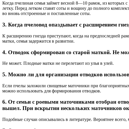
Когда пчелиная семья займет весной 8—10 рамок, из которых 
летку. Перед летком ставят соты и вощину до полного комплект
во вновь отстроенные и поставленные соты.
3. Когда пчеловод опаздывает с расширением гне
К расширению гнезда приступают, когда на предпоследней рамк
матки, семья задержится в развитии.
4. Отводок сформирован со старой маткой. Не мож
Не может. Плодные матки не перелетают из улья в улей.
5. Можно ли для организации отводков использо
Если пчелы заложили свищевые маточники при благоприятных 
можно использовать для формирования отводков.
6. От семьи с роевыми маточниками отобран отво
вышел. При вскрытии нескольких маточников ока
Подобные случаи описывались в литературе. Вероятнее всего, 