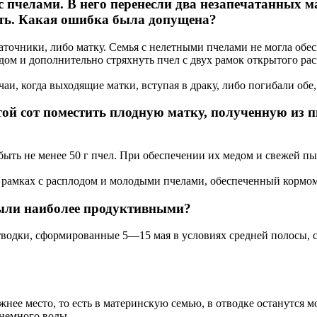
с пчелами. В него перенесли два незапечатанных 
ать. Какая ошибка была допущена?
точники, либо матку. Семья с нелетными пчелами не могла обе
м и дополнительно стряхнуть пчел с двух рамок открытого расп
чаи, когда выходящие матки, вступая в драку, либо погибали обе
устой сот поместить плодную матку, полученную из
быть не менее 50 г пчел. При обеспечении их медом и свежей пы
рамках с расплодом и молодыми пчелами, обеспеченный кормом
были наиболее продуктивными?
тводки, сформированные 5—15 мая в условиях средней полосы, с
ежнее место, то есть в материнскую семью, в отводке останутся
 немного воды.