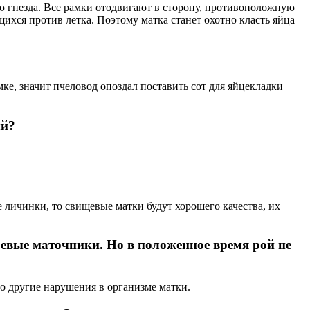
ю гнезда. Все рамки отодвигают в сторону, противоположную
щихся против летка. Поэтому матка станет охотно класть яйца
ке, значит пчеловод опоздал поставить сот для яйцекладки
ый?
личинки, то свищевые матки будут хорошего качества, их
оевые маточники. Но в положенное время рой не
о другие нарушения в организме матки.