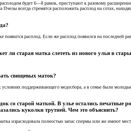
с расплодом будет 6—8 рамок, приступают к разовому расширени
а Пчелы всегда стремятся расположить расплод на сотах, находя
зда?
е появится расплод. Если же расплод появился на последней рам
ет ли старая матка слететь из нового улья в стар
вать свищевых маток?
условиях поддерживающего медосбора, а в семье были молодые 
док со старой маткой. В улье остались печатные р
зались куколки трутней. Чем это объяснить?
матка израсходовала полностью запас спермы или же имеют мест