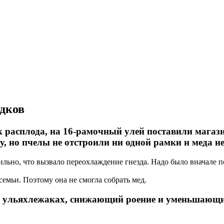
одков
ок расплода, на 16-рамочный улей поставили мага
у, но пчелы не отстроили ни одной рамки н меда н
ильно, что вызвало переохлаждение гнезда. Надо было вначале п
емьи. Поэтому она не смогла собрать мед.
 в ульяхлежаках, снижающий роение и уменьшающий