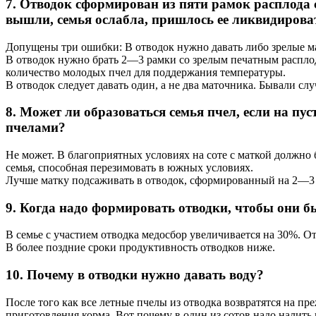
7. Отводок сформирован из пяти рамок расплода 
вышли, семья ослабла, пришлось ее ликвидиров
Допущены три ошибки: В отводок нужно давать либо зрелые ма
В отводок нужно брать 2—3 рамки со зрелым печатным расплодо
количество молодых пчел для поддержания температуры.
В отводок следует давать один, а не два маточника. Бывали слу
8. Может ли образоваться семья пчел, если на п
пчелами?
Не может. В благоприятных условиях на соте с маткой должно 
семья, способная перезимовать в южных условиях.
Лучше матку подсаживать в отводок, сформированный на 2—3 
9. Когда надо формировать отводки, чтобы они 
В семье с участием отводка медосбор увеличивается на 30%. О
В более поздние сроки продуктивность отводков ниже.
10. Почему в отводки нужно давать воду?
После того как все летные пчелы из отводка возвратятся на пр
приготовления корма. Вот почему в один из сотов надо налить