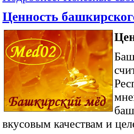
Ценность башкирског
Цен
Баш
счи
Рес
мне
баш
вкусовым качествам и цел