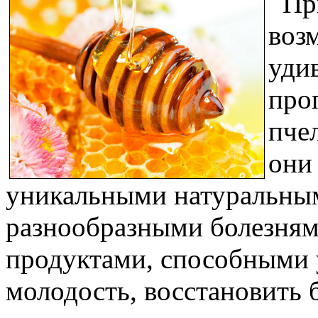
При
воз
уди
про
пче
они
уникальными натуральным
разнообразными болезням
продуктами, способными 
молодость, восстановить 