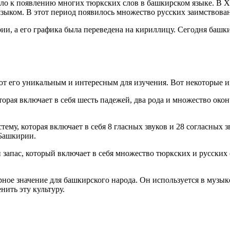
ло к появлению многих тюркских слов в башкирском языке. В XV
языком. В этот период появилось множество русских заимствова
, а его графика была переведена на кириллицу. Сегодня башки
ют его уникальным и интересным для изучения. Вот некоторые и
орая включает в себя шесть падежей, два рода и множество окон
ему, которая включает в себя 8 гласных звуков и 28 согласных 
 Башкирии.
 запас, который включает в себя множество тюркских и русских 
рное значение для башкирского народа. Он используется в музык
ить эту культуру.