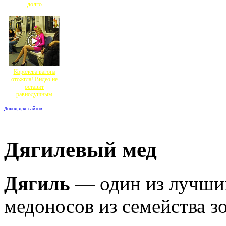
долго
Королева вагона
отожгла! Видео не
оставит
равнодушным
Доход для сайтов
Дягилевый мед
Дягиль
— один из лучши
медоносов из семейства з