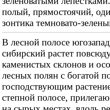
зеленоватыми лепестками
полый, прямостоячий, од
зонтика темновато-зелены
В лесной полосе югозапад
сибирский растет повсюду
каменистых склонов и ос
лесных полян с богатой по
господствующим растение
степной полосе, прилегаю
на сырых местах, вдоль ре