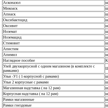
Асконазол
ш
Микоаск
ш
Апиаск
ш
Оксибактоцид
ш
Оксивит
ш
Ноземат
ш
Ноземацид
ш
Стимовит
ш
Апистим
ш
Апимил
ш
Наглядное пособие
К
Улей двухкорпусной с одним магазином (в комплекте с
Ш
рамками)
Ульи -У1 ( 1-корпусной с рамами)
ш
Ульи 2 корпусные с рамами
ш
Магазинная надставка ( на 12 рам)
ш
Корпусная надставка ( на 12 рам)
ш
Рамки магазинные
ш
Рамки гнездовые
ш