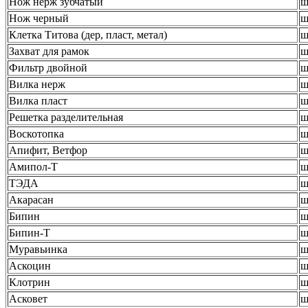
Нож нерж зубчатый
ш
Нож черный
ш
Клетка Титова (дер, пласт, метал)
ш
Захват для рамок
ш
Фильтр двойной
ш
Вилка нерж
ш
Вилка пласт
ш
Решетка разделительная
ш
Воскотопка
ш
Апифит, Ветфор
ш
Амипол-Т
ш
ТЭДА
ш
Акарасан
ш
Бипин
ш
Бипин-Т
ш
Муравьинка
ш
Аскоцин
ш
Клотрин
ш
Асковет
ш