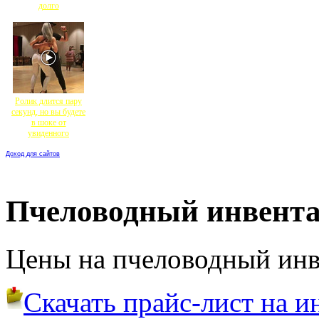
долго
Ролик длится пару
секунд, но вы будете
в шоке от
увиденного
Доход для сайтов
Пчеловодный инвент
Цены на пчеловодный инв
Скачать прайс-лист на и