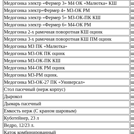
Медогонка электр «Фермер 3» М4 ОК «Малютка» КШ
ш
Медогонка электр«Фермер 4» М3-ОК РМ
ш
Медогонка электр «Фермер 5» МЗ-ОК-ПК КШ
ш
Медогонка электр «Фермер 6» М4-ОК РМ
ш
Медогонка 2-х рамочная поворотная КШ оцинк
ш
Медогонка 3-х рамочная поворотная КШ ПМ оцинк
ш
Медогонка МЗ ПК «Малютка»
ш
Медогонка М3-ОК ПК оцинк
ш
Медогонка МЗ-ОК-ПК КШ
ш
Медогонка М4-ОК РМ оцинк
ш
Медогонка М3-РМ оцинк.
ш
Медогонка М3-ОК-27 ПК «Универсал»
ш
Стол пасечный (нерж корпус)
ш
Дырокол
ш
Дымарь пасечный
ш
Емкость нерж (С краном шаровым)
ш
Куботейнер, 23 л
ш
Ведро, 12/23 л.
ш
Каток комбинированный
ш