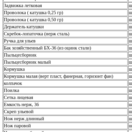
Задвижка летковая
ш
Проволока ( катушка 0,25 гр)
ш
Проволока ( катушка 0,50 гр)
ш
Держатель катушки
ш
Скребок-лопаточка (нерж сталь)
ш
Ручка для ульев
ш
Бак хозяйственный БХ-36 (из оцинк стали)
ш
Пыльцесборник
ш
Пыльцесборник малый
ш
Кормушка
ш
Кормушка малая (верт пласт, фанерная, горизонт фан)
ш
колпачок
ш
Поилка
ш
Сетка лицевая
ш
Емкость нерж, 36
ш
Скреп ульевой
ш
Нож нерж длинный
ш
Нож паровой
ш