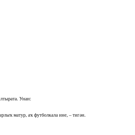
лтырата. Унан:
рлыҡ матур, аҡ футболкала ине, – тигән.