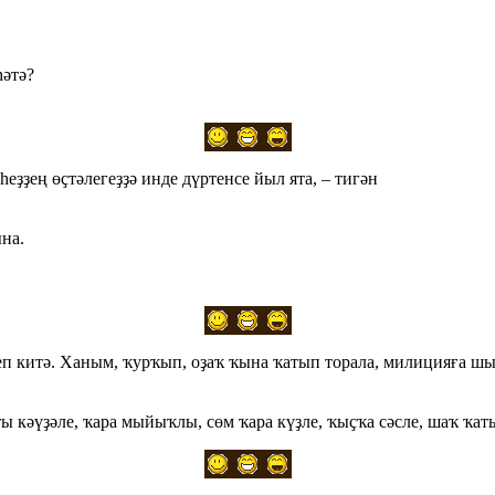
hәтә?
ҙҙең өҫтәлегеҙҙә инде дүртенсе йыл ята, – тигән
на.
еп китә. Ханым, ҡурҡып, оҙаҡ ҡына ҡатып торала, милицияға шы
 кәүҙәле, ҡара мыйыҡлы, сөм ҡара күҙле, ҡыҫҡа сәсле, шаҡ ҡаты