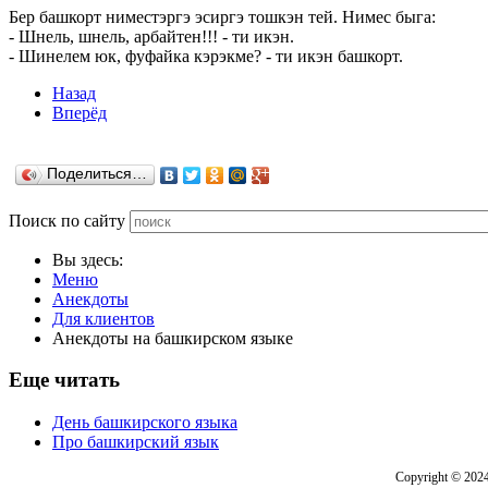
Бер башкорт ниместэргэ эсиргэ тошкэн тей. Нимес быга:
- Шнель, шнель, арбайтен!!! - ти икэн.
- Шинелем юк, фуфайка кэрэкме? - ти икэн башкорт.
Назад
Вперёд
Поделиться…
Поиск по сайту
Вы здесь:
Меню
Анекдоты
Для клиентов
Анекдоты на башкирском языке
Еще читать
День башкирского языка
Про башкирский язык
Copyright © 202