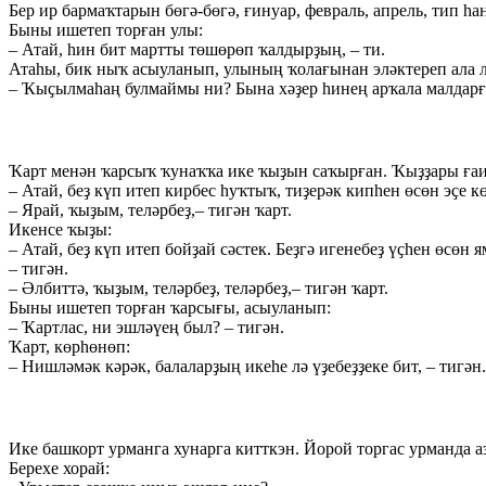
Бер ир бармаҡтарын бөгә-бөгә, ғинуар, февраль, апрель, тип
Быны ишетеп торған улы:
– Атай, hин бит мартты төшөрөп ҡалдырҙың, – ти.
Атаhы, бик ныҡ асыуланып, улының ҡолағынан эләктереп ала л
– Ҡыҫылмаhаң булмаймы ни? Бына хәҙер hинең арҡала малдарғ
Ҡарт менән ҡарсыҡ ҡунаҡҡа ике ҡыҙын саҡырған. Ҡыҙҙары ғаил
– Атай, беҙ күп итеп кирбес hуҡтыҡ, тиҙерәк кипhен өсөн эҫе к
– Ярай, ҡыҙым, теләрбеҙ,– тигән ҡарт.
Икенсе ҡыҙы:
– Атай, беҙ күп итеп бойҙай сәстек. Беҙгә игенебеҙ үҫhен өсөн 
– тигән.
– Әлбиттә, ҡыҙым, теләрбеҙ, теләрбеҙ,– тигән ҡарт.
Быны ишетеп торған ҡарсығы, асыуланып:
– Ҡартлас, ни эшләүең был? – тигән.
Ҡарт, көрhөнөп:
– Нишләмәк кәрәк, балаларҙың икеhе лә үҙебеҙҙеке бит, – тигән.
Ике башкорт урманга хунарга китткэн. Йорой торгас урманда 
Берехе хорай: