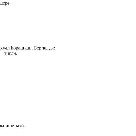
шерә.
әхүәл hорашҡан. Бер ҡыҙы:
– тигән.
рзы ишетмэй.