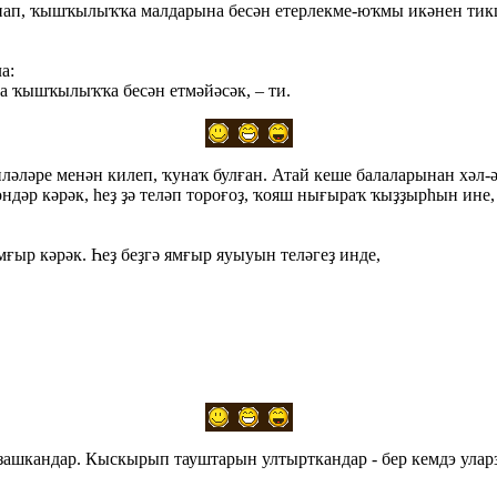
 hанап, ҡышҡылыҡҡа малдарына бесән етерлекме-юҡмы икәнен тик
а:
а ҡышҡылыҡҡа бесән етмәйәсәк, – ти.
әләре менән килеп, ҡунаҡ булған. Атай кеше балаларынан хәл-
өндәр кәрәк, hеҙ ҙә теләп тороғоҙ, ҡояш нығыраҡ ҡыҙҙырhын ине, 
ямғыр кәрәк. Һеҙ беҙгә ямғыр яуыуын теләгеҙ инде,
азашкандар. Кыскырып тауштарын ултырткандар - бер кемдэ ула