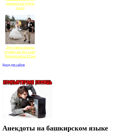
смеяться вы будете
долго
Этот танец невесты
оставит вас без слов!
Пересмотрела 10 раз
Доход для сайтов
Анекдоты на башкирском языке