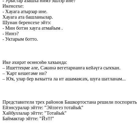
- Урыстар азашха нимэ эшлэр ине?
Икенсехе:
- Хауага атырзар ине.
Хауага ата башланылар.
Шунан беренсехе эйтэ:
- Мин ботэн хауга атмайым .
- Нинэ?
- Уктарым ботто.
Ике әхирәт өсөнсөhө хаҡында:
– Ишеттеңме әле, Сәкинә вегетарианға кейәүгә сыҡҡан.
– Ҡарт кешегәме ни?
– Юҡ, улар бер ваҡытта ла ит ашамаясаҡ, шуға шатланам...
Представители трех районов Башкортостана решили поспорить,
Ейэнсуралар эйтте: "Эйзэгез тотайыk"
Хайбуллалар эйтте: "Тотайыk"
Баймактар эйтте: "Йэ!!!"