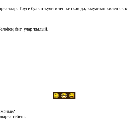
рғандар. Тәүге булып ҡуян инеп киткән дә, ҡыуанып килеп сыҡ
беләhең бит, улар ҡылый.
әкмәйме?
ылырға тейеш.