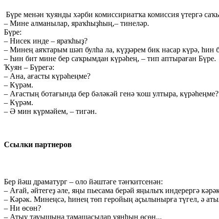
Бүре менән ҡуянды хәрби комиссириатҡа комиссия үтергә саҡы
– Мине алманылар, яраҡhыҙhың,– тинеләр.
Бүре:
– Нисек инде – яраҡhыҙ?
– Минең аяҡтарым шәп булhа ла, күҙҙәрем бик насар күрә, hин 
– Һин бит мине бер саҡрымдан күрәhең, – тип аптыраған Бүре.
Ҡуян – Бүрегә:
– Ана, ағасты күрәhеңме?
– Күрәм.
– Ағастың ботағында бер бәләкәй генә ҡош ултыра, күрәhеңме?
– Күрәм.
– Ә мин күрмәйем, – тигән.
Ссылки партнеров
Бер йәш драматург – оло йәштәге тәнҡитсенән:
– Ағай, әйтегеҙ әле, яңы пьесама берәй яңылыҡ индерергә кәр
– Кәрәк. Минеңсә, hинең төп геройың аҫылынырға түгел, ә ат
– Ни өсөн?
– Атыу тауышына тамашасылар уянhын өсөн...