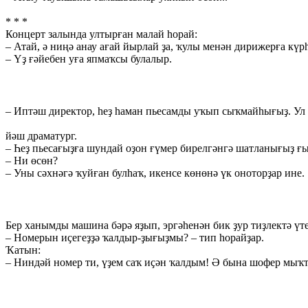
* * *
Концерт залында ултырған малай hорай:
– Атай, ә ниңә анау ағай йырлай ҙа, ҡулы менән дирижерға күр
– Үҙ ғәйебен уға япмаҡсы булалыр.
– Иптәш директор, hеҙ hаман пьесамды уҡып сыҡмайhығыҙ. Ул hе
йәш драматург.
– Һеҙ пьесағыҙға шундай оҙон ғүмер бирелгәнгә шатланығыҙ ғы
– Ни өсөн?
– Уны сәхнәгә ҡуйған булhаҡ, икенсе көнөнә үк оноторҙар ине.
Бер ханымды машина бәрә яҙып, эргәhенән бик ҙур тиҙлектә үт
– Номерын иҫегеҙҙә ҡалдыр-ҙығыҙмы? – тип hорайҙар.
Ҡатын:
– Ниндәй номер ти, үҙем саҡ иҫән ҡалдым! Ә бына шофер мыҡты