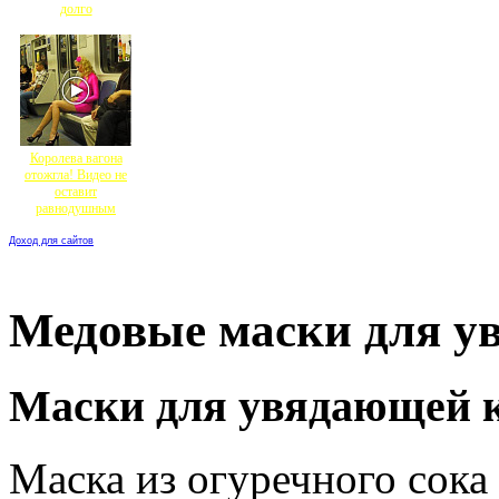
долго
Королева вагона
отожгла! Видео не
оставит
равнодушным
Доход для сайтов
Медовые маски для у
Маски для увядающей 
Маска из огуречного сока