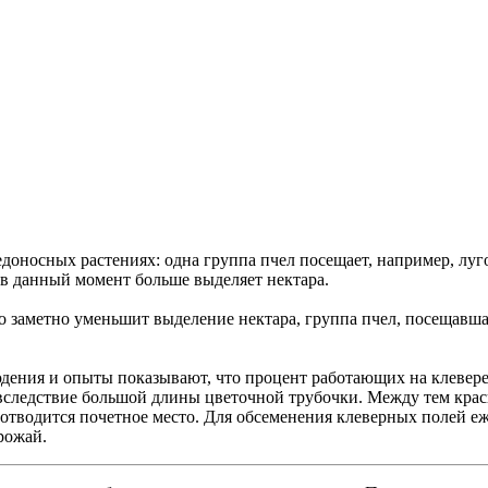
оносных растениях: одна группа пчел посещает, например, лугов
 в данный момент больше выделяет нектара.
о заметно уменьшит выделение нектара, группа пчел, посещавша
юдения и опыты показывают, что процент работающих на клевере
м вследствие большой длины цветочной трубочки. Между тем кра
 отводится почетное место. Для обсеменения клеверных полей еж
рожай.