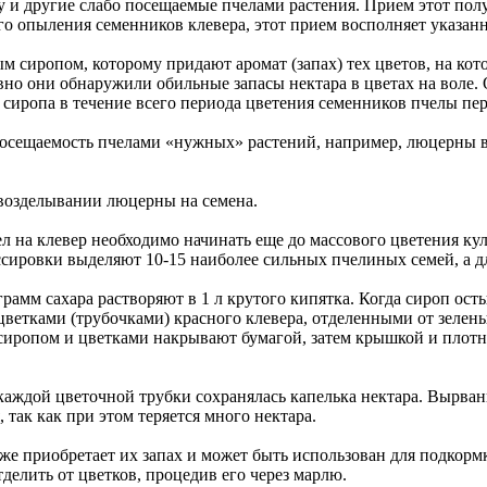
у и другие слабо посещаемые пчелами растения. Прием этот пол
го опыления семенников клевера, этот прием восполняет указан
 сиропом, которому придают аромат (запах) тех цветов, на кот
ловно они обнаружили обильные запасы нектара в цветах на воле
я сиропа в течение всего периода цветения семенников пчелы пе
сещаемость пчелами «нужных» растений, например, люцерны в 4,
 возделывании люцерны на семена.
л на клевер необходимо начинать еще до массового цветения кул
ссировки выделяют 10-15 наиболее сильных пчелиных семей, а д
мм сахара растворяют в 1 л крутого кипятка. Когда сироп ост
ветками (трубочками) красного клевера, отделенными от зеленых
с сиропом и цветками накрывают бумагой, затем крышкой и плот
каждой цветочной трубки сохранялась капелька нектара. Вырван
 так как при этом теряется много нектара.
уже приобретает их запах и может быть использован для подкормк
делить от цветков, процедив его через марлю.