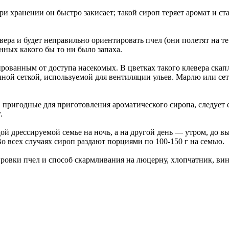
при хранении он быстро закисает; такой сироп теряет аромат и 
вера и будет неправильно ориентировать пчел (они полетят на те
ных какого бы то ни было запаха.
рованным от доступа насекомых. В цветках такого клевера скапл
чной сеткой, используемой для вентиляции ульев. Марлю или се
пригодные для приготовления ароматического сиропа, следует ещ
.
ой дрессируемой семье на ночь, а на другой день — утром, до в
о всех случаях сироп раздают порциями по 100-150 г на семью.
овки пчел и способ скармливания на люцерну, хлопчатник, виног