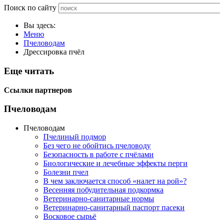
Поиск по сайту
Вы здесь:
Меню
Пчеловодам
Дрессировка пчёл
Еще читать
Ссылки партнеров
Пчеловодам
Пчеловодам
Пчелиный подмор
Без чего не обойтись пчеловоду
Безопасность в работе с пчёлами
Биологические и лечебные эффекты перги
Болезни пчел
В чем заключается способ «налет на рой»?
Весенняя побудительная подкормка
Ветеринарно-санитарные нормы
Ветеринарно-санитарный паспорт пасеки
Восковое сырьё