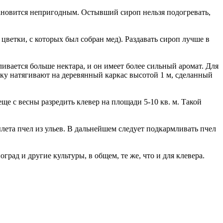
становится непригодным. Остывший сироп нельзя подогревать,
 цветки, с которых был собран мед). Раздавать сироп лучше в
ивается больше нектара, и он имеет более сильный аромат. Для
тку натягивают на деревянный каркас высотой 1 м, сделанный
е с весны разредить клевер на площади 5-10 кв. м. Такой
ылета пчел из ульев. В дальнейшем следует подкармливать пчел
рад и другие культуры, в общем, те же, что и для клевера.