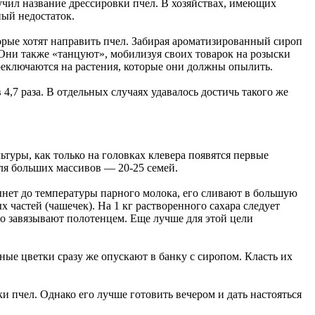
учил название дрессировки пчел. В хозяйствах, имеющих
ный недостаток.
орые хотят направить пчел. Забирая ароматизированный сироп
. Они также «танцуют», мобилизуя своих товарок на розыски
реключаются на растения, которые они должны опылить.
7 раза. В отдельных случаях удавалось достичь такого же
ьтуры, как только на головках клевера появятся первые
ля больших массивов — 20-25 семей.
ынет до температуры парного молока, его сливают в большую
 частей (чашечек). На 1 кг растворенного сахара следует
но завязывают полотенцем. Еще лучше для этой цели
ные цветки сразу же опускают в банку с сиропом. Класть их
и пчел. Однако его лучше готовить вечером и дать настояться