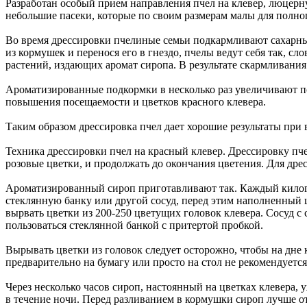
Разработан особый прием направления пчел на клевер, люцерн
небольшие пасеки, которые по своим размерам малы для полно
Во время дрессировки пчелиные семьи подкармливают сахарным
из кормушек и перенося его в гнездо, пчелы ведут себя так, с
растений, издающих аромат сиропа. В результате скармливани
Ароматизированные подкормки в несколько раз увеличивают по
повышения посещаемости и цветков красного клевера.
Таким образом дрессировка пчел дает хорошие результаты при
Техника дрессировки пчел на красный клевер. Дрессировку пче
розовые цветки, и продолжать до окончания цветения. Для дре
Ароматизированный сироп приготавливают так. Каждый килогра
стеклянную банку или другой сосуд, перед этим наполненный ц
вырвать цветки из 200-250 цветущих головок клевера. Сосуд 
пользоваться стеклянной банкой с притертой пробкой.
Вырывать цветки из головок следует осторожно, чтобы на дне 
предварительно на бумагу или просто на стол не рекомендуется,
Через несколько часов сироп, настоянный на цветках клевера, 
в течение ночи. Перед разливанием в кормушки сироп лучше от