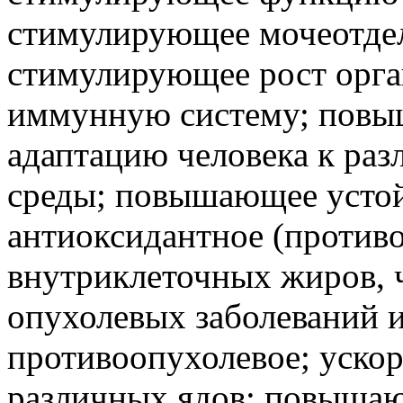
стимулирующее мочеотдел
стимулирующее рост орга
иммунную систему; повы
адаптацию человека к ра
среды; повышающее устой
антиоксидантное (против
внутриклеточных жиров, 
опухолевых заболеваний и
противоопухолевое; уско
различных ядов; повышаю