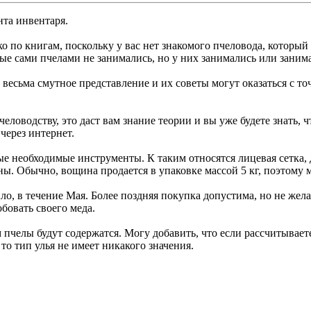
нта инвентаря.
о по книгам, поскольку у вас нет знакомого пчеловода, который 
е сами пчелами не занимались, но у них занимались или занима
весьма смутное представление и их советы могут оказаться с то
еловодству, это даст вам знание теории и вы уже будете знать, ч
через интернет.
 необходимые инструменты. К таким относятся лицевая сетка, д
. Обычно, вощина продается в упаковке массой 5 кг, поэтому м
ло, в течение Мая. Более поздняя покупка допустима, но не жел
бовать своего меда.
 пчелы будут содержатся. Могу добавить, что если рассчитываете
то тип улья не имеет никакого значения.