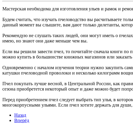
Мастерская необходима для изготовления ульев и рамок и ремо
Будем считать, что изучать пчеловодство вы расчитываете тольк
данный момент вы слышите, вам дают только дилетанты, которы
Рекомендую не слушать таких людей, они могут иметь о пчелах 
имею, но знают они даже меньше чем вы.
Если вы решили завести пчел, то почитайте сначала книги по пч
можно купить в большинстве книжных магазинов или заказать 
Одновременно с началом изучения теории нужно закупить самые
катушки пчеловодной проволоки и несколько килограмм вощины
Пчел покупать лучше весной, в Центральной России, как прави
сезона приобретется некоторый опыт и даже можно будет попро
Перед приобретением пчел следует выбрать тип улья, в котором
многокорпусными ульями. Если пчел хотите держать для души, 
Назад
Вперёд