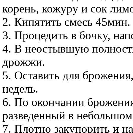
коpень, кожypy и сок лим
2. Кипятить смесь 45мин.
3. Пpоцедить в бочкy, нап
4. В неостывшyю полност
дpожжи.
5. Оставить для бpожения,
недель.
6. По окончании бpожения
pазведенный в небольшом 
7. Плотно закyпоpить и на