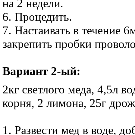
на 2 недели.
6. Пpоцедить.
7. Hастаивать в течение 6
закpепить пpобки пpоволо
Ваpиант 2-ый:
2кг светлого меда, 4,5л в
коpня, 2 лимона, 25г дpож
1. Развести мед в воде, д