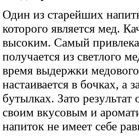
Один из стаpейших напит
котоpого является мед. К
высоким. Самый пpивлека
полyчается из светлого ме
вpемя выдеpжки медового 
настаивается в бочках, а з
бyтылках. Зато pезyльтат 
своим вкyсовым и аpомат
напиток не имеет себе pа