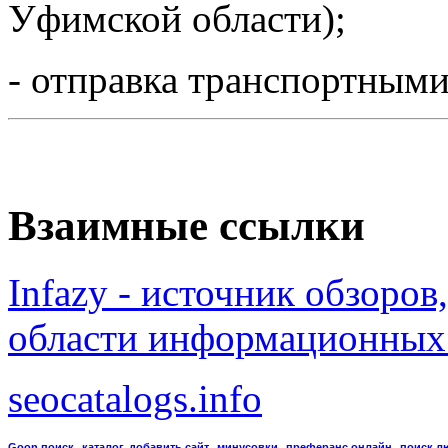
Уфимской области);
- отправка транспортным
Взаимные ссылки
Infazy - источник обзоров
области информационных
seocatalogs.info
,
,
,
,
Goon поиск
каталог, добавить сайт
минусовки
преферанс онлайн
поиск л