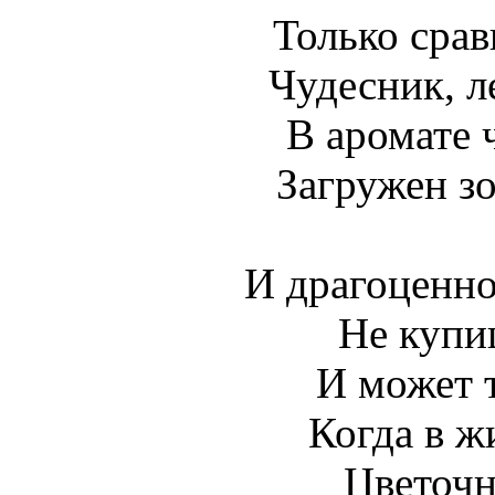
Только срав
Чудесник, л
В аромате ч
Загружен зо
И драгоценно
Не купиш
И может 
Когда в ж
Цветочн