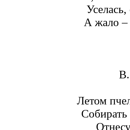
Уселась,
А жало –
В.
Летом пче
Собирать 
Отнесу