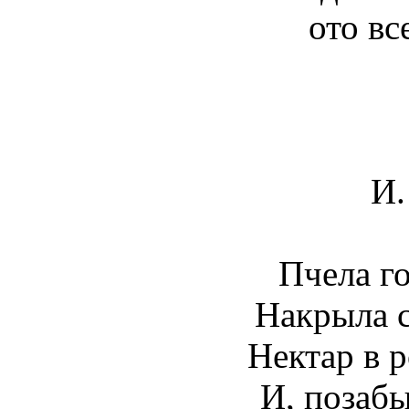
ото вс
И.
Пчела г
Накрыла с
Нектар в 
И, позабы