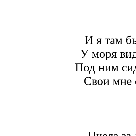
И я там бы
У моря вид
Под ним сид
Свои мне 
Пчела за