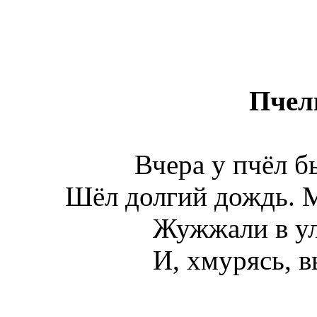
Пчел
Вчера у пчёл б
Шёл долгий дождь. М
Жужжали в у
И, хмурясь, в