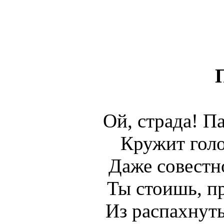
Ой, страда! П
Кружит голо
Даже совестно
Ты стоишь, пр
Из распахнут