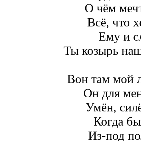
О чём мечт
Всё, что х
Ему и сл
Ты козырь наш
Вон там мой 
Он для мен
Умён, силё
Когда бы 
Из-под по