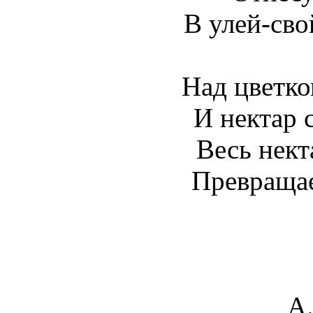
В улей-сво
Над цветк
И нектар 
Весь нект
Превращае
А.