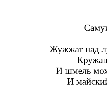
Саму
Жужжат над л
Кружащ
И шмель мох
И майски