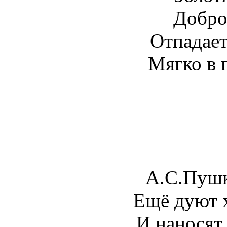
Добро
Отпадает
Мягко в 
А.С.Пушк
Ещё дуют 
И наносят