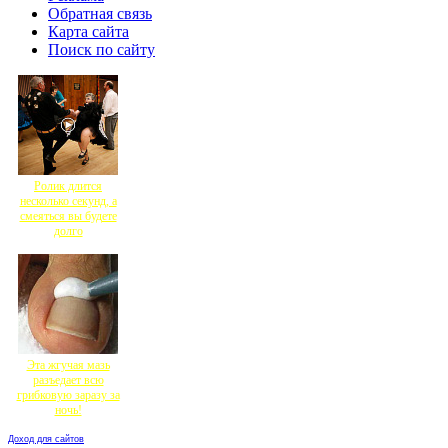
Обратная связь
Карта сайта
Поиск по сайту
Ролик длится
несколько секунд, а
смеяться вы будете
долго
Эта жгучая мазь
разъедает всю
грибковую заразу за
ночь!
Доход для сайтов