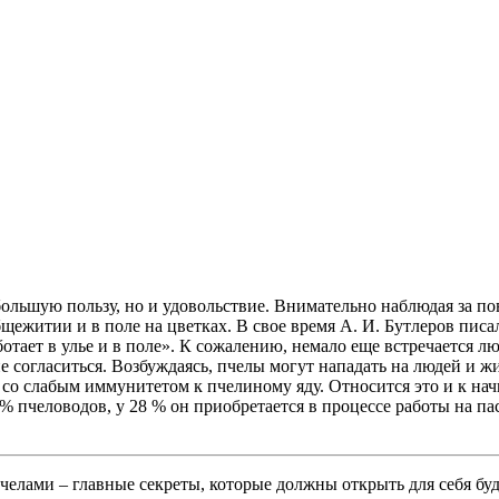
 большую пользу, но и удовольствие. Внимательно наблюдая за 
бщежитии и в поле на цветках. В свое время А. И. Бутлеров пис
 работает в улье и в поле». К сожалению, немало еще встречаетс
я не согласиться. Возбуждаясь, пчелы могут нападать на людей 
 со слабым иммунитетом к пчелиному яду. Относится это и к н
человодов, у 28 % он приобретается в процессе работы на пасек
челами – главные секреты, которые должны открыть для себя бу