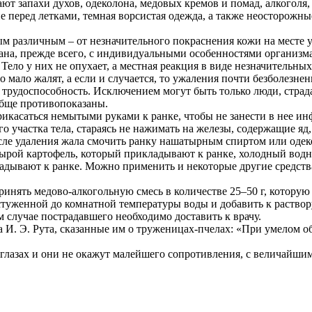
ают запахи духов, одеколона, медовых кремов и помад, алкоголя
е перед летками, темная ворсистая одежда, а также неосторожны
ым различным – от незначительного покраснения кожи на месте у
зана, прежде всего, с индивидуальными особенностями организм
Тело у них не опухает, а местная реакция в виде незначительных
 мало жалят, а если и случается, то ужаления почти безболезне
т трудоспособность. Исключением могут быть только люди, страд
обще противопоказаны.
рикасаться немытыми руками к ранке, чтобы не занести в нее и
 участка тела, стараясь не нажимать на железы, содержащие яд,
осле удаления жала смочить ранку нашатырным спиртом или одек
ырой картофель, который прикладывают к ранке, холодный водн
адывают к ранке. Можно применить и некоторые другие средств
инять медово-алкогольную смесь в количестве 25–50 г, которую 
остуженной до комнатной температуры воды и добавить к раствор
м случае пострадавшего необходимо доставить к врачу.
 И. Э. Рута, сказанные им о труженицах-пчелах: «При умелом 
глазах и они не окажут малейшего сопротивления, с величайшим