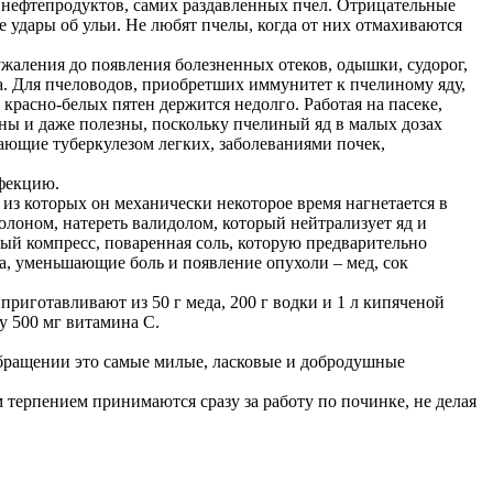
, нефтепродуктов, самих раздавленных пчел. Отрицательные
е удары об ульи. Не любят пчелы, когда от них отмахиваются
жаления до появления болезненных отеков, одышки, судорог,
а. Для пчеловодов, приобретших иммунитет к пчелиному яду,
 красно-белых пятен держится недолго. Работая на пасеке,
нны и даже полезны, поскольку пчелиный яд в малых дозах
ающие туберкулезом легких, заболеваниями почек,
нфекцию.
 из которых он механически некоторое время нагнетается в
олоном, натереть валидолом, который нейтрализует яд и
ый компресс, поваренная соль, которую предварительно
а, уменьшающие боль и появление опухоли – мед, сок
приготавливают из 50 г меда, 200 г водки и 1 л кипяченой
у 500 мг витамина С.
обращении это самые милые, ласковые и добродушные
 терпением принимаются сразу за работу по починке, не делая