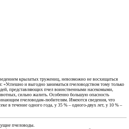
поведением крылатых тружениц, невозможно не восхищаться
ал: «Успешно и выгодно заниматься пчеловодством тому только
я людей, представляющих пчел воинственными насекомыми,
и животных, сильно жалить. Особенно большую опасность
ачинающим пчеловодам-любителям. Имеются сведения, что
е в течение одного года, у 35 % – одного-двух лет, у 10 % –
дущие пчеловоды.