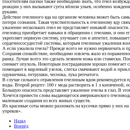
Посетителям пасеки также необходимо знать, что пчел возбужд
реакции у них вызывают суета вблизи ульев, особенно хождени
руками.
Действие пчелиного яда на организм человека может быть сам
потери сознания. Такая чувствительность к пчелиному яду свя
ужаление нескольких пчел не представляет никакой опасности. 
пчеловод приобретает навыки в обращении с пчелами, и они его
укрепляет нервную систему, улучшает сон и аппетит, повышае
сердечнососудистой системы, которым пчелиные ужаления во
А если ужалила пчела? Прежде всего не нужно нервничать и п
Сохраняя спокойствие, необходимо извлечь жало из пораженного
ранку. Лучше всего это сделать лезвием ножа или стамески. П
снимает опухоль. Некоторым пострадавшим хорошо помогает с
помещают в марлевый узелок, слегка смачивают водой и прикл
одуванчика, петрушки, чеснока, лука репчатого.
В случае сильного отравления пчелиным ядом рекомендуется пр
воды. Второй рецепт: 100 г меда растворить в 1 л кипяченой, 
Большую опасность представляет ужаление пчелы в глаз. В это
Хочется привести слова выдающегося американского пчеловода
маленькие создания из всех живых существ.
Их красивые соты можно разломать на кусочки прямо у них на 
упреков».
Назад
Вперёд