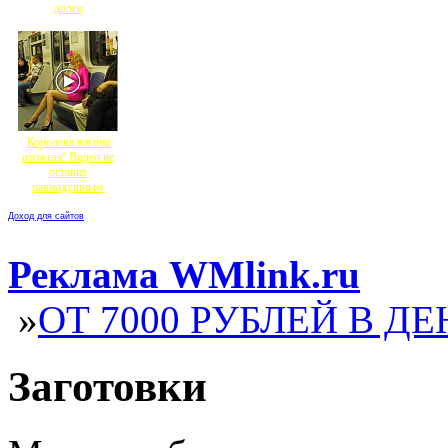
долго
Королева вагона
отожгла! Видео не
оставит
равнодушным
Доход для сайтов
Реклама WMlink.ru
»
ОТ 7000 РУБЛЕЙ В ДЕ
Заготовки