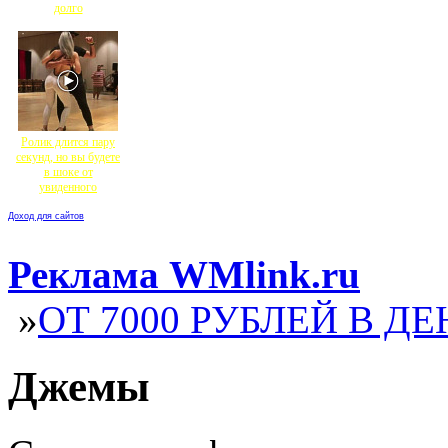
долго
Ролик длится пару
секунд, но вы будете
в шоке от
увиденного
Доход для сайтов
Реклама WMlink.ru
»
ОТ 7000 РУБЛЕЙ В ДЕ
Джемы